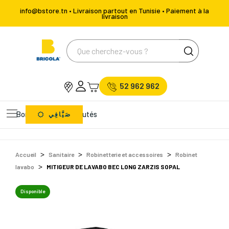
info@bstore.tn • Livraison partout en Tunisie • Paiement à la
livraison
52 962 962
Bons Plans
Nouveautés
صَيَّافِي
Accueil
Sanitaire
Robinetterie et accessoires
Robinet
lavabo
MITIGEUR DE LAVABO BEC LONG ZARZIS SOPAL
Disponible