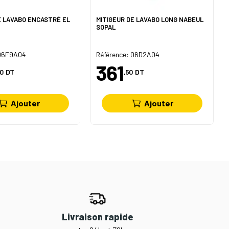
E LAVABO ENCASTRÉ EL
MITIGEUR DE LAVABO LONG NABEUL
SOPAL
 06F9A04
Référence: 06D2A04
361
0
DT
,50
DT
Ajouter
Ajouter
Livraison rapide