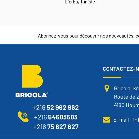
Djerba, Tunisie
Abonnez-vous pour découvrir nos nouveautés, co
CONTACTEZ-
Bricola, k
Route de Z
4180 Houm
+216
52 962 962
+216
54603503
E-mail : i
+216
75 627 627