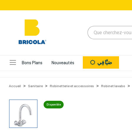
صَيَّافِي
Bons Plans
Nouveautés
Accueil
Sanitaire
Robinetterie et accessoires
Robinet lavabo
Disponible