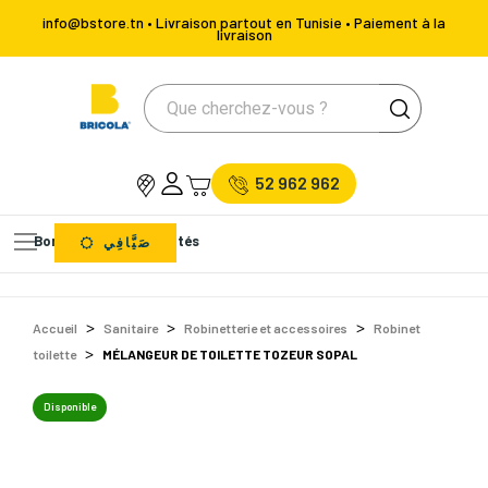
info@bstore.tn • Livraison partout en Tunisie • Paiement à la
livraison
52 962 962
Bons Plans
Nouveautés
صَيَّافِي
Accueil
Sanitaire
Robinetterie et accessoires
Robinet
toilette
MÉLANGEUR DE TOILETTE TOZEUR SOPAL
Disponible