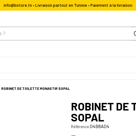
info@bstore.tn • Livraison partout en Tunisie • Paiement à la livraison
ROBINET DE TOILETTE MONASTIR SOPAL
ROBINET DE 
SOPAL
04B8A04
Référence