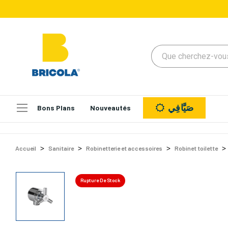
صَيَّافِي
Bons Plans
Nouveautés
Accueil
Sanitaire
Robinetterie et accessoires
Robinet toilette
Rupture De Stock