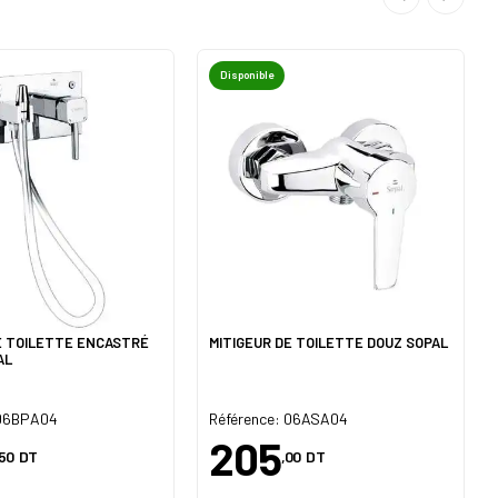
Disponible
E TOILETTE ENCASTRÉ
MITIGEUR DE TOILETTE DOUZ SOPAL
AL
 06BPA04
Référence: 06ASA04
205
,50
DT
,00
DT