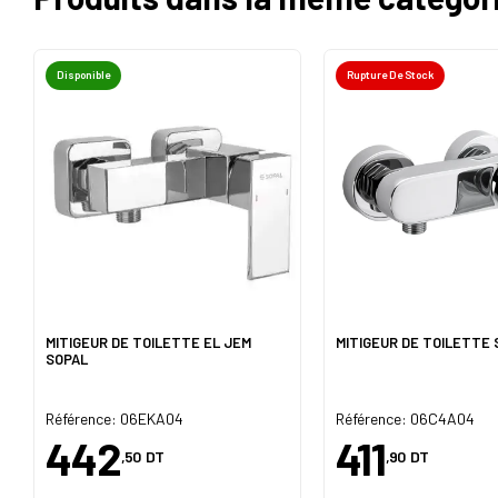
Disponible
Rupture De Stock
MITIGEUR DE TOILETTE EL JEM
MITIGEUR DE TOILETTE 
SOPAL
Référence: 06EKA04
Référence: 06C4A04
442
411
,50
DT
,90
DT