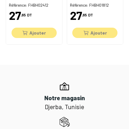
6
Référence: FHBH02412
Référence: FHBH01812
27
27
,65
DT
,65
DT
Ajouter
Ajouter
Notre magasin
Djerba, Tunisie