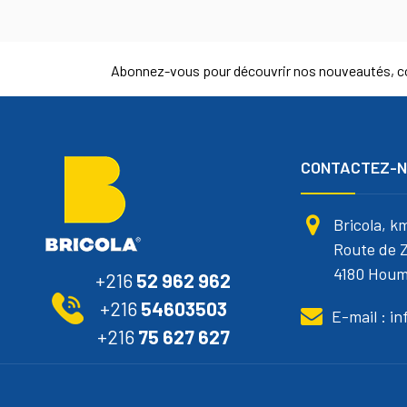
Abonnez-vous pour découvrir nos nouveautés, co
CONTACTEZ-
Bricola, k
Route de Z
4180 Houm
+216
52 962 962
+216
54603503
E-mail : i
+216
75 627 627