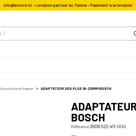
info@bstore.tn • Livraison partout en Tunisie • Paiement à la livraison
Scie cloche et trépan
ADAPTATEUR SDS PLUS 16-210MM BOSCH
ADAPTATEUR 
BOSCH
2608.522.411-UUU
Référence