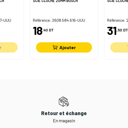
CH
SCIE CLOCHE 20MM BOSCH
SCIE CLOCH
57-UUU
Référence: 2608.584.616-UUU
Référence:
18
31
,40
DT
,50
DT
r
Ajouter
Retour et échange
En magasin