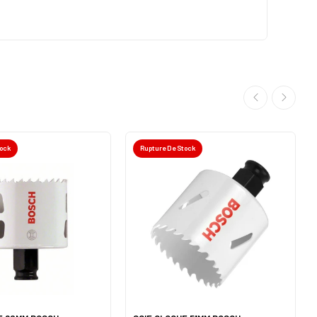
tock
Rupture De Stock