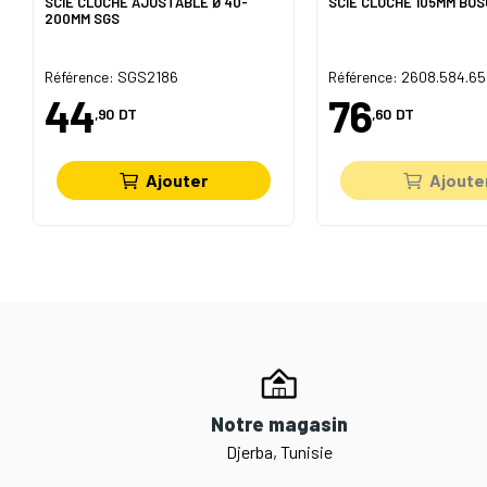
SCIE CLOCHE AJUSTABLE Ø 40-
SCIE CLOCHE 105MM BOS
200MM SGS
Référence: SGS2186
Référence: 2608.584.6
44
76
,90
DT
,60
DT
Ajouter
Ajoute
Notre magasin
Djerba, Tunisie