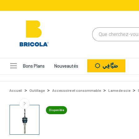
صَيَّافِي
Bons Plans
Nouveautés
Accueil
Outillage
Accessoire et consommable
Lame de scie
Disponible