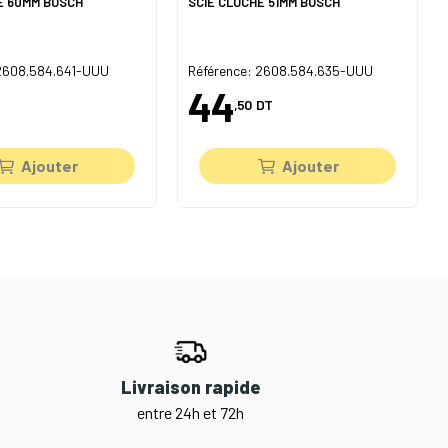
E 60MM BOSCH
SCIE CLOCHE 51MM BOSCH
 2608.584.641-UUU
Référence: 2608.584.635-UUU
44
,50
DT
Ajouter
Ajouter
Livraison rapide
entre 24h et 72h