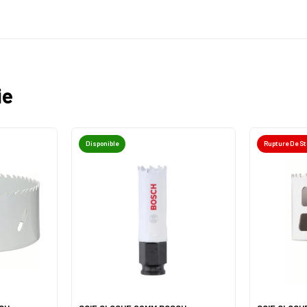
ie
Disponible
Rupture De S