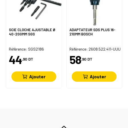
SCIE CLOCHE AJUSTABLE Ø
ADAPTATEUR SDS PLUS 16-
40-200MM SGS
210MM BOSCH
U
Référence: SGS2186
Référence: 2608.522.411-UUU
44
58
,90
DT
,90
DT
Ajouter
Ajouter