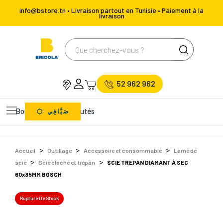
info@bstore.tn • Livraison partout en Tunisie • Paiement à la
livraison
52 962 962
Bons Plans
Nouveautés
صَيَّافِي
Accueil
Outillage
Accessoire et consommable
Lame de
scie
Scie cloche et trépan
SCIE TRÉPAN DIAMANT À SEC
60x35MM BOSCH
Rupture De Stock