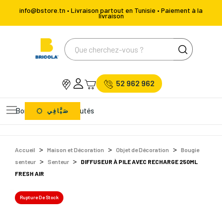
info@bstore.tn • Livraison partout en Tunisie • Paiement à la
livraison
52 962 962
Bons Plans
Nouveautés
صَيَّافِي
Accueil
Maison et Décoration
Objet de Décoration
Bougie
senteur
Senteur
DIFFUSEUR À PILE AVEC RECHARGE 250ML
FRESH AIR
Rupture De Stock