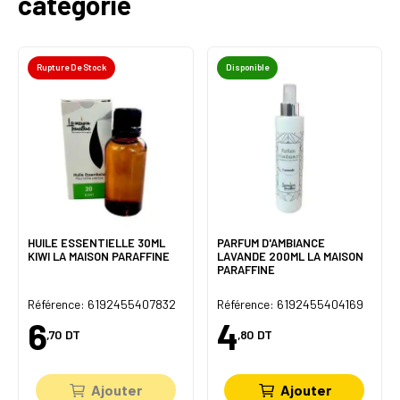
catégorie
Rupture De Stock
Disponible
HUILE ESSENTIELLE 30ML
PARFUM D'AMBIANCE
KIWI LA MAISON PARAFFINE
LAVANDE 200ML LA MAISON
PARAFFINE
Référence: 6192455407832
Référence: 6192455404169
6
4
,70
DT
,80
DT
Ajouter
Ajouter