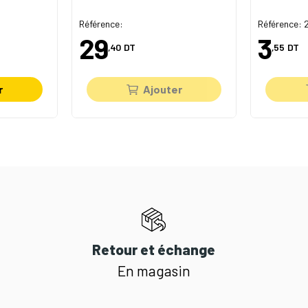
Référence:
Référence:
29
3
,40
DT
,55
DT
r
Ajouter
Retour et échange
En magasin