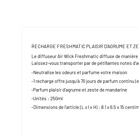
RECHARGE
FRESHMATIC
PLAISIR D'AGRUME ET Z
Le diffuseur Air Wick Freshmatic diffuse de manière 
Laissez-vous transporter par de pétillantes notes d’a
-Neutralise les odeurs et parfume votre maison
-1 recharge offre jusqu'à 70 jours de parfum continu 
-Parfum plaisir d'agrume et zeste de mandarine
-Unités : 250ml
-Dimensions de l’article (L x l x H) : 8.1 x 6.5 x 15 cent