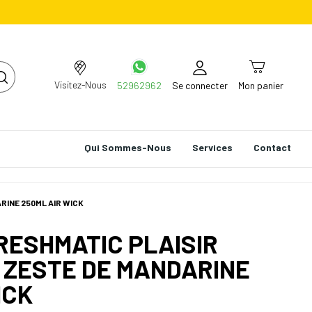
Visitez-Nous
52962962
Se connecter
Mon panier
Qui Sommes-Nous
Services
Contact
RINE 250ML AIR WICK
RESHMATIC PLAISIR
 ZESTE DE MANDARINE
ICK