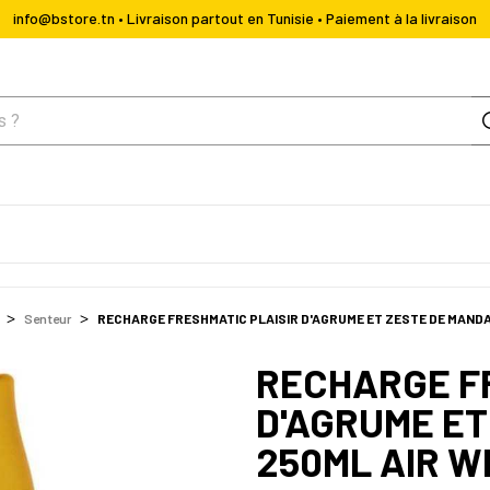
info@bstore.tn • Livraison partout en Tunisie • Paiement à la livraison
Senteur
RECHARGE FRESHMATIC PLAISIR D'AGRUME ET ZESTE DE MANDA
RECHARGE F
D'AGRUME ET
250ML AIR W