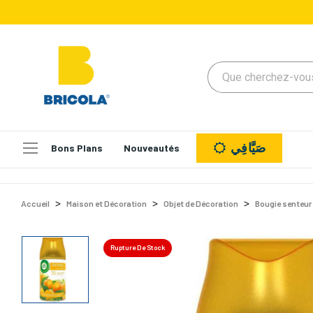
صَيَّافِي
Bons Plans
Nouveautés
Accueil
Maison et Décoration
Objet de Décoration
Bougie senteur
Rupture De Stock