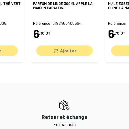
ML THÉ VERT
PARFUM DE LINGE 300ML APPLE LA
HUILE ESSE
MAISON PARAFFINE
CHINE LA M
4008
Référence: 6192455408594
Référence:
6
6
,30
DT
,70
DT
r
Ajouter
Retour et échange
En magasin