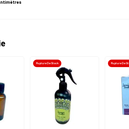
 centimètres
ie
Rupture De Stock
Rupture De S