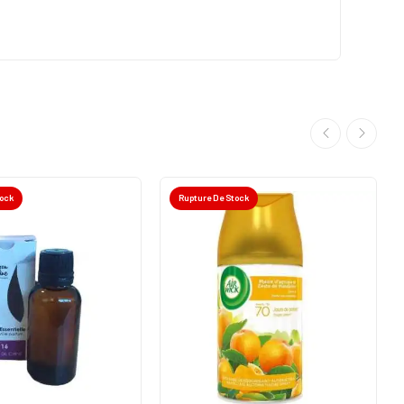
tock
Rupture De Stock