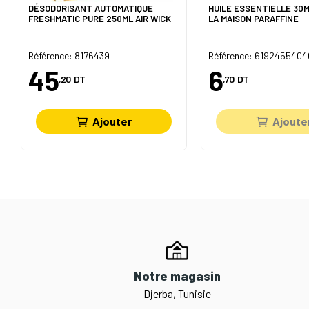
DÉSODORISANT AUTOMATIQUE
HUILE ESSENTIELLE 30
FRESHMATIC PURE 250ML AIR WICK
LA MAISON PARAFFINE
Référence: 8176439
Référence: 619245540
45
6
,20
DT
,70
DT
Ajouter
Ajoute
Notre magasin
Djerba, Tunisie