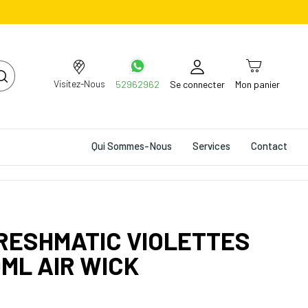
Visitez-Nous
52962962
Se connecter
Mon panier
Qui Sommes-Nous
Services
Contact
RESHMATIC VIOLETTES
0ML AIR WICK