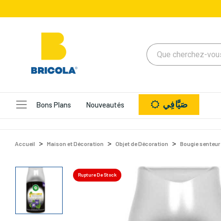
صَيَّافِي
Bons Plans
Nouveautés
Accueil
Maison et Décoration
Objet de Décoration
Bougie senteur
Rupture De Stock