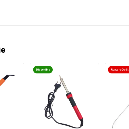
ie
Disponible
Rupture De S