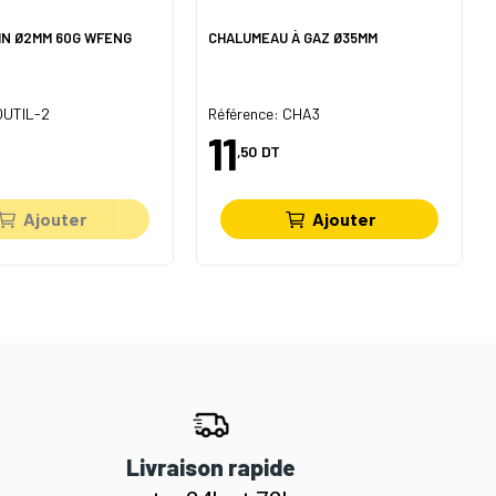
IN Ø2MM 60G WFENG
CHALUMEAU À GAZ Ø35MM
OUTIL-2
Référence: CHA3
11
,50
DT
Ajouter
Ajouter
Livraison rapide