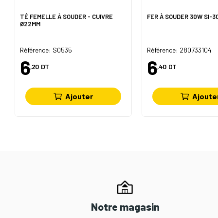
TÉ FEMELLE À SOUDER - CUIVRE
FER À SOUDER 30W SI-3
Ø22MM
Référence: S0535
Référence: 280733104
6
6
,20
DT
,40
DT
Ajouter
Ajoute
Notre magasin