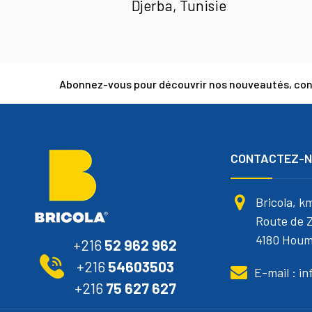
Djerba, Tunisie
Abonnez-vous pour découvrir nos nouveautés, cons
CONTACTEZ-
Bricola, k
Route de Z
4180 Houm
+216
52 962 962
+216
54603503
E-mail : i
+216
75 627 627