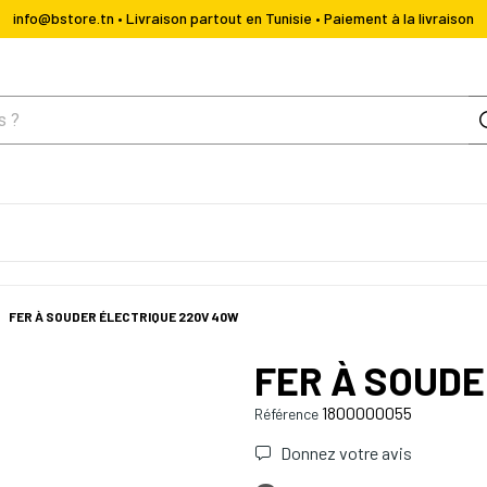
info@bstore.tn • Livraison partout en Tunisie • Paiement à la livraison
FER À SOUDER ÉLECTRIQUE 220V 40W
FER À SOUDE
1800000055
Référence
Donnez votre avis