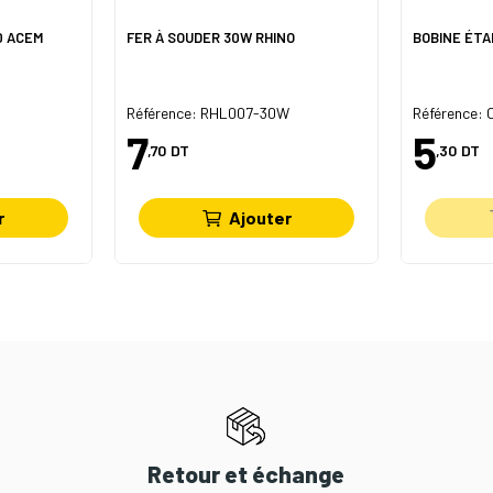
0 ACEM
FER À SOUDER 30W RHINO
BOBINE ÉTA
Référence: RHL007-30W
Référence: 
7
5
,70
DT
,30
DT
r
Ajouter
Retour et échange