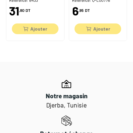
Référence: 8433
Référence: Q-L00776
31
6
,80
DT
,95
DT
Ajouter
Ajouter
Notre magasin
Djerba, Tunisie