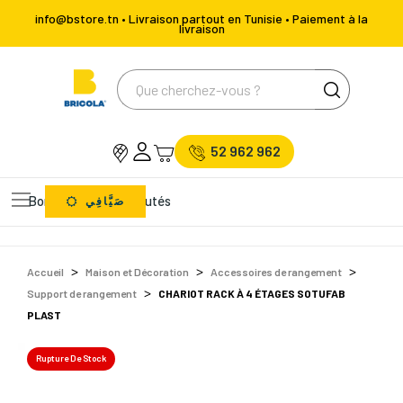
info@bstore.tn • Livraison partout en Tunisie • Paiement à la
livraison
52 962 962
Bons Plans
Nouveautés
صَيَّافِي
Accueil
Maison et Décoration
Accessoires de rangement
Support de rangement
CHARIOT RACK À 4 ÉTAGES SOTUFAB
PLAST
Rupture De Stock