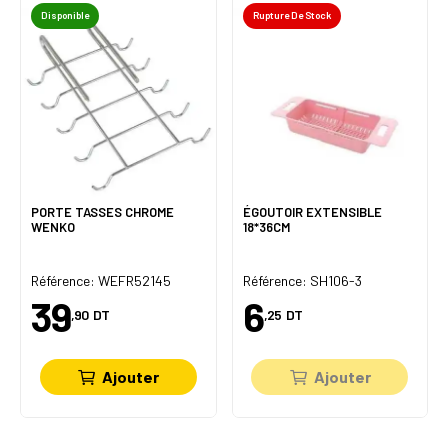
Disponible
Rupture De Stock
PORTE TASSES CHROME
ÉGOUTOIR EXTENSIBLE
WENKO
18*36CM
Référence: WEFR52145
Référence: SH106-3
39
6
,90
DT
,25
DT
Ajouter
Ajouter