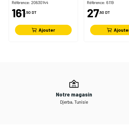
Référence: 20630144
Référence: 6119
161
27
,50
DT
,50
DT
Ajouter
Ajoute
Notre magasin
Djerba, Tunisie