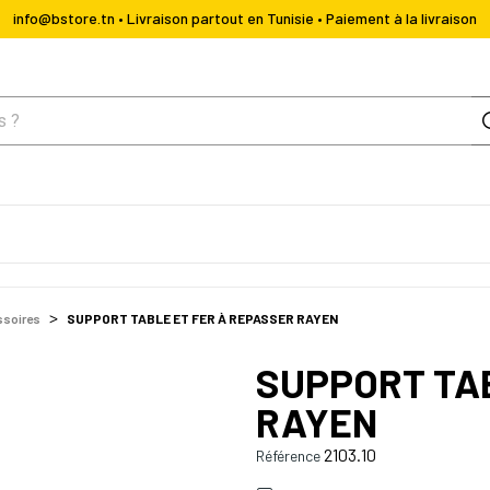
info@bstore.tn • Livraison partout en Tunisie • Paiement à la livraison
ssoires
SUPPORT TABLE ET FER À REPASSER RAYEN
SUPPORT TAB
RAYEN
2103.10
Référence