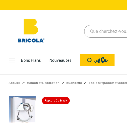
صَيَّافِي
Bons Plans
Nouveautés
Accueil
Maison et Décoration
Buanderie
Table à repasser et acce
Rupture De Stock