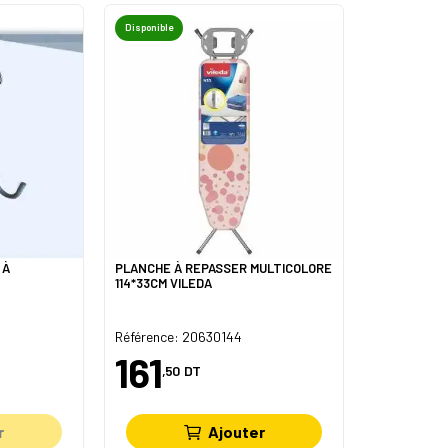
Disponible
 À
PLANCHE À REPASSER MULTICOLORE
114*33CM VILEDA
Référence: 20630144
161
,50
DT
r
Ajouter