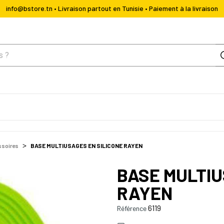
info@bstore.tn • Livraison partout en Tunisie • Paiement à la livraison
ssoires
BASE MULTIUSAGES EN SILICONE RAYEN
BASE MULTIU
RAYEN
6119
Référence