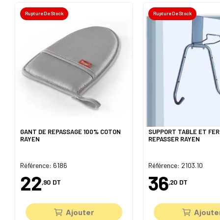
Rupture De Stock
Rupture De Stock
GANT DE REPASSAGE 100% COTON
SUPPORT TABLE ET FER
RAYEN
REPASSER RAYEN
Référence: 6186
Référence: 2103.10
22
36
,90
DT
,20
DT
Ajouter
Ajoute