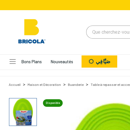
صَيَّافِي
Bons Plans
Nouveautés
Accueil
Maison et Décoration
Buanderie
Table à repasser et acce
Disponible