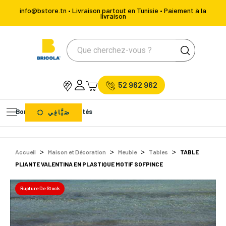
info@bstore.tn • Livraison partout en Tunisie • Paiement à la
livraison
52 962 962
Bons Plans
Nouveautés
صَيَّافِي
Accueil
Maison et Décoration
Meuble
Tables
TABLE
PLIANTE VALENTINA EN PLASTIQUE MOTIF SOFPINCE
Rupture De Stock