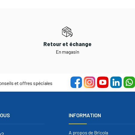
Retour et échange
En magasin
nseils et offres spéciales
NOUS
INFORMATION
A propos de Bricola
m2