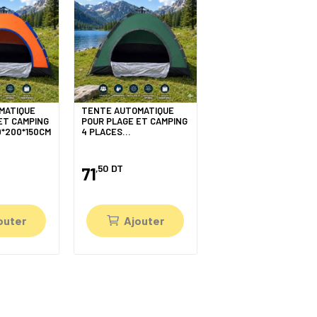
MATIQUE
TENTE AUTOMATIQUE
ET CAMPING
POUR PLAGE ET CAMPING
0*200*150CM
4 PLACES
200*200*135CM
,50
DT
71
outer
Ajouter