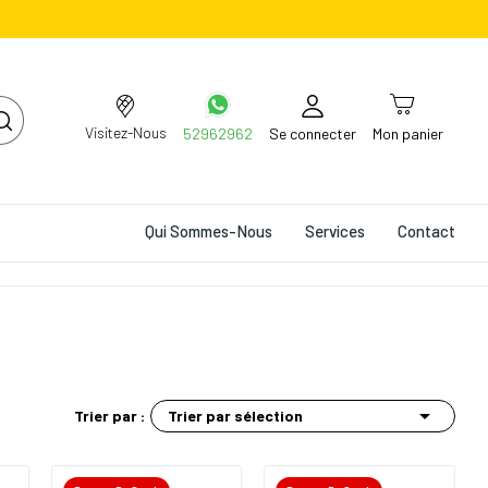
Visitez-Nous
52962962
Se connecter
Mon panier
Qui Sommes-Nous
Services
Contact

Trier par sélection
Trier par :