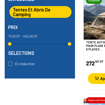
Disponible
Tentes Et Abris De
Camping
PRIX
71,00 DT - 462,00 DT
TENTE AUTO
POUR PLAGE 
6 PLACES
SELECTIONS
220*220*160
,50
DT
272
En réduction
Aj
Rupture De Sto