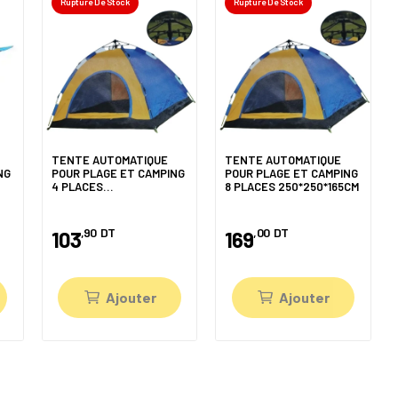
Rupture De Stock
Rupture De Stock
TENTE AUTOMATIQUE
TENTE AUTOMATIQUE
NG
POUR PLAGE ET CAMPING
POUR PLAGE ET CAMPING
4 PLACES
8 PLACES 250*250*165CM
200*200*150CM
,90
DT
,00
DT
103
169
Ajouter
Ajouter