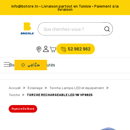
info@bstore.tn • Livraison partout en Tunisie • Paiement à la
livraison
52 962 962
Bons Plans
Nouveautés
صَيَّافِي
Accueil
Éclairage
Torche, Lampe, LED et équipement
Torche
TORCHE RECHARGEABLE LED 1W VP8825
Rupture De Stock