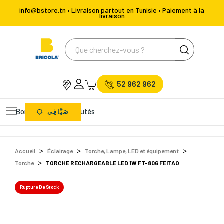
info@bstore.tn • Livraison partout en Tunisie • Paiement à la
livraison
52 962 962
Bons Plans
Nouveautés
صَيَّافِي
Accueil
Éclairage
Torche, Lampe, LED et équipement
Torche
TORCHE RECHARGEABLE LED 1W FT-806 FEITAO
Rupture De Stock