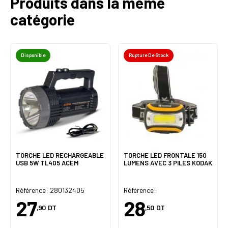
Produits dans la même
catégorie
Disponible
Rupture De Stock
TORCHE LED RECHARGEABLE
TORCHE LED FRONTALE 150
USB 5W TL405 ACEM
LUMENS AVEC 3 PILES KODAK
Référence: 280132405
Référence:
27
28
,90
DT
,50
DT