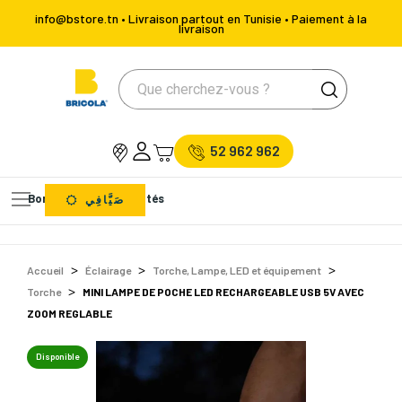
info@bstore.tn • Livraison partout en Tunisie • Paiement à la
livraison
52 962 962
Bons Plans
Nouveautés
صَيَّافِي
Accueil
Éclairage
Torche, Lampe, LED et équipement
Torche
MINI LAMPE DE POCHE LED RECHARGEABLE USB 5V AVEC
ZOOM REGLABLE
Disponible