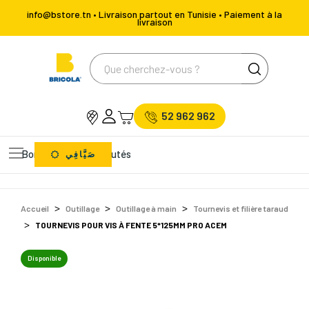
info@bstore.tn • Livraison partout en Tunisie • Paiement à la
livraison
52 962 962
Bons Plans
Nouveautés
صَيَّافِي
Accueil
Outillage
Outillage à main
Tournevis et filière taraud
TOURNEVIS POUR VIS À FENTE 5*125MM PRO ACEM
Disponible