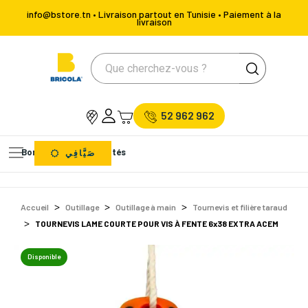
info@bstore.tn • Livraison partout en Tunisie • Paiement à la
livraison
52 962 962
Bons Plans
Nouveautés
صَيَّافِي
Accueil
Outillage
Outillage à main
Tournevis et filière taraud
TOURNEVIS LAME COURTE POUR VIS À FENTE 6x38 EXTRA ACEM
Disponible