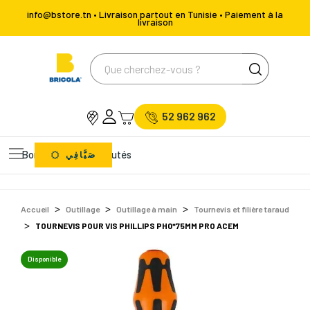
info@bstore.tn • Livraison partout en Tunisie • Paiement à la
livraison
52 962 962
Bons Plans
Nouveautés
صَيَّافِي
Accueil
Outillage
Outillage à main
Tournevis et filière taraud
TOURNEVIS POUR VIS PHILLIPS PH0*75MM PRO ACEM
Disponible