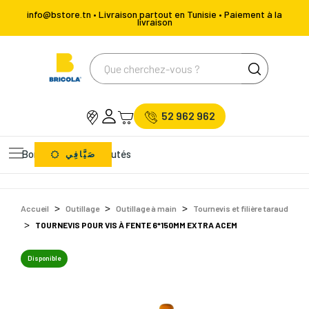
info@bstore.tn • Livraison partout en Tunisie • Paiement à la
livraison
52 962 962
Bons Plans
Nouveautés
صَيَّافِي
Accueil
Outillage
Outillage à main
Tournevis et filière taraud
TOURNEVIS POUR VIS À FENTE 6*150MM EXTRA ACEM
Disponible