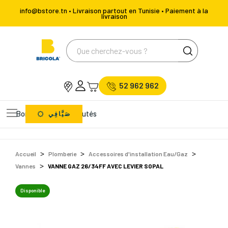
info@bstore.tn • Livraison partout en Tunisie • Paiement à la
livraison
52 962 962
Bons Plans
Nouveautés
صَيَّافِي
Accueil
Plomberie
Accessoires d'installation Eau/Gaz
Vannes
VANNE GAZ 26/34FF AVEC LEVIER SOPAL
Disponible