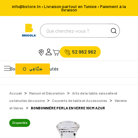
info@bstore.tn • Livraison partout en Tunisie • Paiement à la
livraison
52 962 962
Bons Plans
Nouveautés
صَيَّافِي
Accueil
Maison et Décoration
Arts de la table, vaisselle et
ustensiles de cuisine
Couverts de table et Accessoires
Verrerie
et Verres
BONBONNIÉRE PERLA EN VERRE 10CM AZUR
Disponible