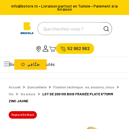
info@bstore.tn • Livraison partout en Tunisie • Paiement à la
livraison
52 962 962
Bons Plans
Nouveautés
صَيَّافِي
Accueil
Quincaillerie
Fixation technique : vis, boulons, clous
Vis
Vis à bois
LOT DE 200 VIS BOIS FRAISÉE PLATE 5*70MM
ZINC JAUNE
Rupture De Stock