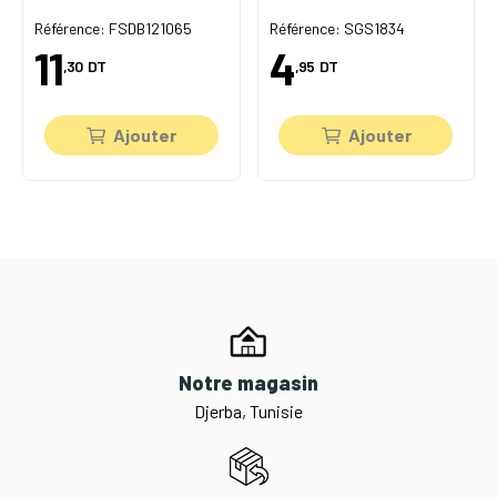
Référence: FSDB121065
Référence: SGS1834
11
4
,30
DT
,95
DT
Ajouter
Ajouter
Notre magasin
Djerba, Tunisie