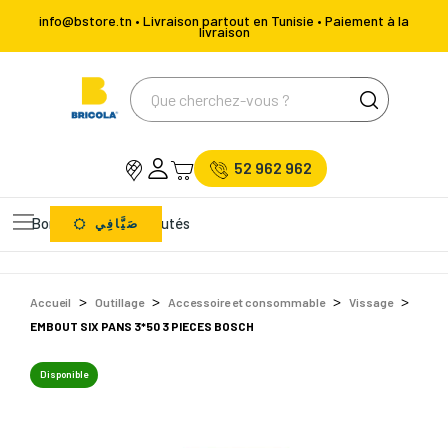
info@bstore.tn • Livraison partout en Tunisie • Paiement à la
livraison
52 962 962
Bons Plans
Nouveautés
صَيَّافِي
Accueil
Outillage
Accessoire et consommable
Vissage
EMBOUT SIX PANS 3*50 3 PIECES BOSCH
Disponible