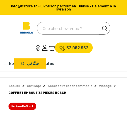
info@bstore.tn • Livraison partout en Tunisie • Paiement à la
livraison
52 962 962
Bons Plans
Nouveautés
صَيَّافِي
Accueil
Outillage
Accessoire et consommable
Vissage
COFFRET EMBOUT 32 PIÈCES BOSCH
Rupture De Stock