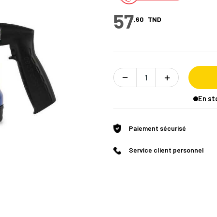
57
,60
TND
En st
Paiement sécurisé
Service client personnel