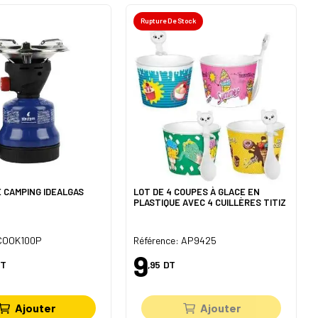
Rupture De Stock
 CAMPING IDEALGAS
LOT DE 4 COUPES À GLACE EN
PLASTIQUE AVEC 4 CUILLÈRES TITIZ
 COOK100P
Référence: AP9425
9
T
,95
DT
Ajouter
Ajouter