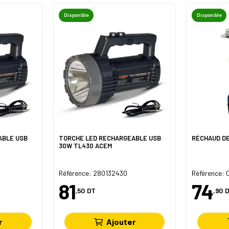
Disponible
Disponible
ABLE USB
TORCHE LED RECHARGEABLE USB
RÉCHAUD DE
30W TL430 ACEM
Référence: 280132430
Référence:
81
74
,50
DT
,90
D
r
Ajouter