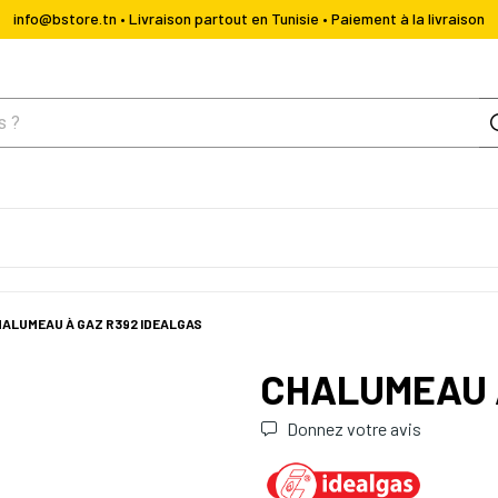
info@bstore.tn • Livraison partout en Tunisie • Paiement à la livraison
ALUMEAU À GAZ R392 IDEALGAS
CHALUMEAU 
Donnez votre avis