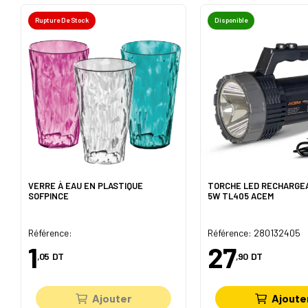
Rupture De Stock
Disponible
VERRE À EAU EN PLASTIQUE
TORCHE LED RECHARGE
SOFPINCE
5W TL405 ACEM
Référence:
Référence: 280132405
1
27
,05
DT
,90
DT
Ajouter
Ajoute