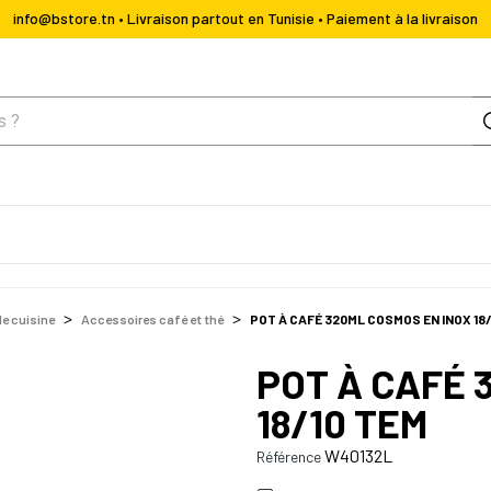
info@bstore.tn • Livraison partout en Tunisie • Paiement à la livraison
de cuisine
Accessoires café et thé
POT À CAFÉ 320ML COSMOS EN INOX 18
POT À CAFÉ 
18/10 TEM
W40132L
Référence