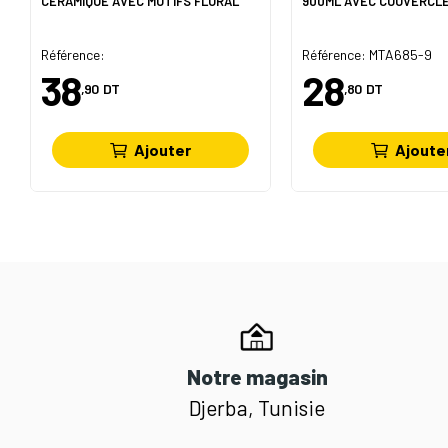
CÉRAMIQUE AVEC MOTIFS FLORAL
900ML AVEC COUVERCLE
Référence:
Référence: MTA685-9
38
28
,90
DT
,80
DT
Ajouter
Ajoute
Notre magasin
Djerba, Tunisie