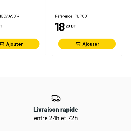
 MGCA49014
Référence: PLP001
18
T
,20
DT
Ajouter
Ajouter
Livraison rapide
entre 24h et 72h