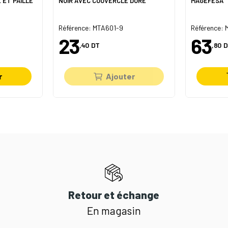
 ET PAILLE
NOIR AVEC COUVERCLE DORÉ
MAGEFESA
Référence: MTA601-9
Référence:
23
63
,40
DT
,80
D
r
Ajouter
Retour et échange
En magasin