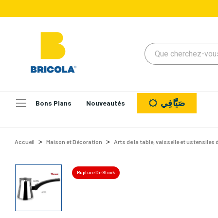
صَيَّافِي
Bons Plans
Nouveautés
Accueil
Maison et Décoration
Arts de la table, vaisselle et ustensiles 
Rupture De Stock