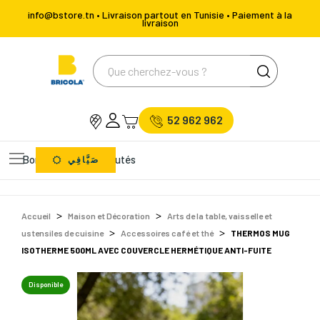
info@bstore.tn • Livraison partout en Tunisie • Paiement à la
livraison
52 962 962
Bons Plans
Nouveautés
صَيَّافِي
Accueil
Maison et Décoration
Arts de la table, vaisselle et
ustensiles de cuisine
Accessoires café et thé
THERMOS MUG
ISOTHERME 500ML AVEC COUVERCLE HERMÉTIQUE ANTI-FUITE
Disponible