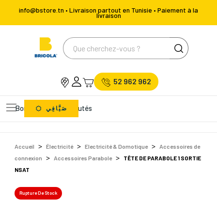
info@bstore.tn • Livraison partout en Tunisie • Paiement à la
livraison
52 962 962
Bons Plans
Nouveautés
صَيَّافِي
Accueil
Électricité
Electricité & Domotique
Accessoires de
connexion
Accessoires Parabole
TÊTE DE PARABOLE 1 SORTIE
NSAT
Rupture De Stock