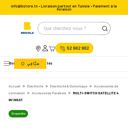
info@bstore.tn • Livraison partout en Tunisie • Paiement à la
livraison
52 962 962
Bons Plans
Nouveautés
صَيَّافِي
Accueil
Électricité
Electricité & Domotique
Accessoires de
connexion
Accessoires Parabole
MULTI-SWITCH SATELLITE 4
IN 1 NSAT
Disponible