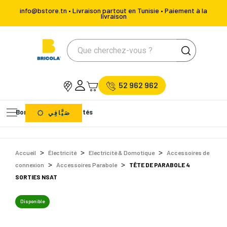
info@bstore.tn • Livraison partout en Tunisie • Paiement à la
livraison
52 962 962
Bons Plans
Nouveautés
صَيَّافِي
Accueil
Électricité
Electricité & Domotique
Accessoires de
connexion
Accessoires Parabole
TÊTE DE PARABOLE 4
SORTIES NSAT
Disponible