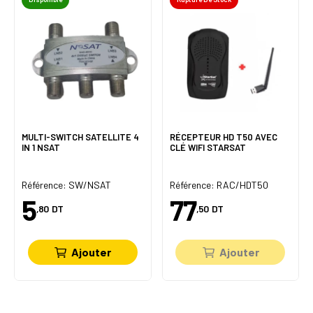
MULTI-SWITCH SATELLITE 4
RÉCEPTEUR HD T50 AVEC
IN 1 NSAT
CLÉ WIFI STARSAT
Référence: SW/NSAT
Référence: RAC/HDT50
5
77
,80
DT
,50
DT
Ajouter
Ajouter