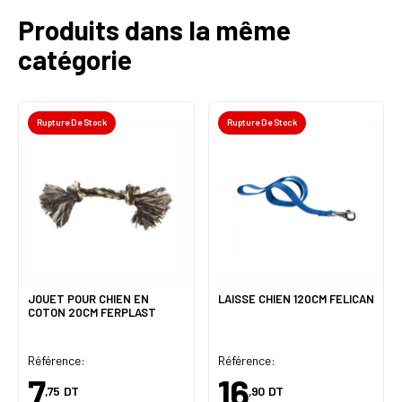
Produits dans la même
catégorie
Rupture De Stock
Rupture De Stock
JOUET POUR CHIEN EN
LAISSE CHIEN 120CM FELICAN
COTON 20CM FERPLAST
Référence:
Référence:
7
16
,75
DT
,90
DT