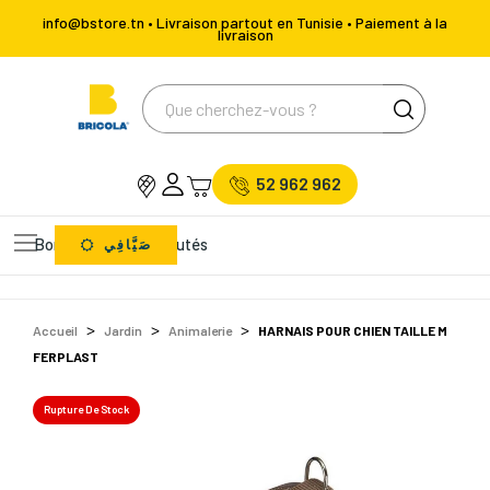
info@bstore.tn • Livraison partout en Tunisie • Paiement à la
livraison
52 962 962
Bons Plans
Nouveautés
صَيَّافِي
Accueil
Jardin
Animalerie
HARNAIS POUR CHIEN TAILLE M
FERPLAST
Rupture De Stock