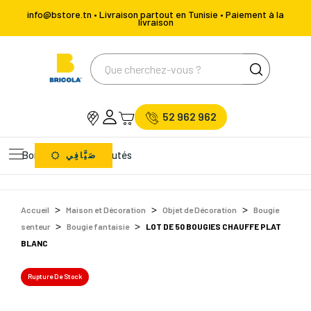
info@bstore.tn • Livraison partout en Tunisie • Paiement à la
livraison
52 962 962
Bons Plans
Nouveautés
صَيَّافِي
Accueil
Maison et Décoration
Objet de Décoration
Bougie
senteur
Bougie fantaisie
LOT DE 50 BOUGIES CHAUFFE PLAT
BLANC
Rupture De Stock