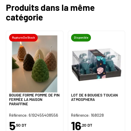
Produits dans la même
catégorie
Rupture De Stock
Disponible
BOUGIE FORME POMME DE PIN
LOT DE 6 BOUGIES TOUCAN
FERMÉE LA MAISON
ATMOSPHERA
PARAFFINE
Référence: 6192455408556
Référence: 168028
5
16
,50
DT
,20
DT