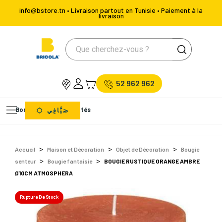
info@bstore.tn • Livraison partout en Tunisie • Paiement à la
livraison
52 962 962
Bons Plans
Nouveautés
صَيَّافِي
Accueil
Maison et Décoration
Objet de Décoration
Bougie
senteur
Bougie fantaisie
BOUGIE RUSTIQUE ORANGE AMBRE
Ø10CM ATMOSPHERA
Rupture De Stock