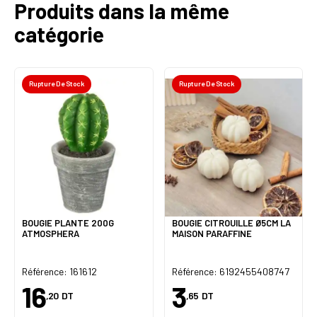
Produits dans la même
catégorie
Rupture De Stock
Rupture De Stock
BOUGIE PLANTE 200G
BOUGIE CITROUILLE Ø5CM LA
ATMOSPHERA
MAISON PARAFFINE
Référence: 161612
Référence: 6192455408747
16
3
,20
DT
,65
DT