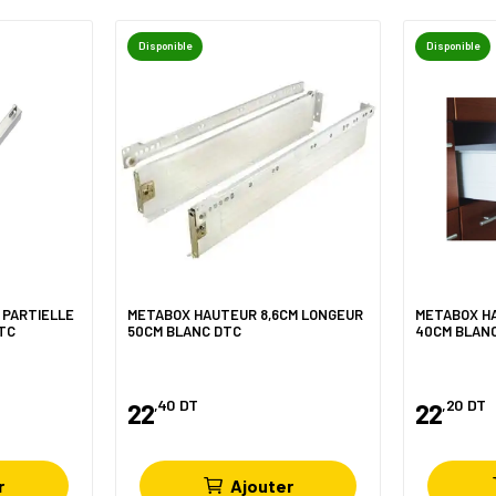
Disponible
Disponible
E PARTIELLE
METABOX HAUTEUR 8,6CM LONGEUR
METABOX H
TC
50CM BLANC DTC
40CM BLAN
,40
DT
,20
DT
22
22
r
Ajouter