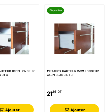
Disponible
AUTEUR 118CM LONGEUR
METABOX HAUTEUR 15CM LONGEUR
C DTC
35CM BLANC DTC
,95
DT
21
Ajouter
Ajouter