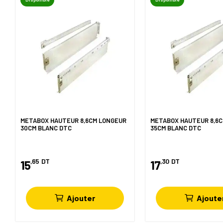
METABOX HAUTEUR 8,6CM LONGEUR
METABOX HAUTEUR 8,6
30CM BLANC DTC
35CM BLANC DTC
,65
DT
,30
DT
15
17
Ajouter
Ajoute