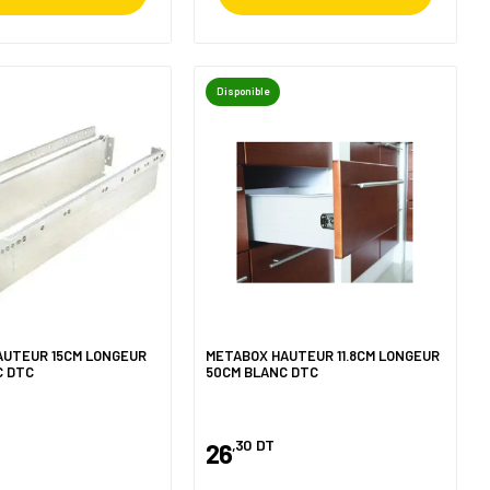
Disponible
AUTEUR 15CM LONGEUR
METABOX HAUTEUR 11.8CM LONGEUR
C DTC
50CM BLANC DTC
,30
DT
26