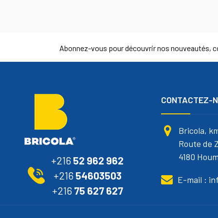
Abonnez-vous pour découvrir nos nouveautés, co
CONTACTEZ-
Bricola, k
Route de Z
4180 Houm
+216
52 962 962
+216
54603503
E-mail : i
+216
75 627 627