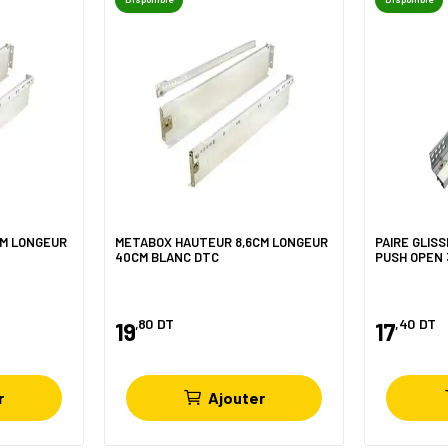
CM LONGEUR
METABOX HAUTEUR 8,6CM LONGEUR
PAIRE GLIS
40CM BLANC DTC
PUSH OPEN 
,80
DT
,40
DT
19
17
r
Ajouter