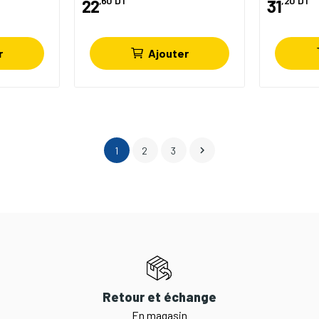
,60
DT
,20
DT
22
31
r
Ajouter

1
2
3
Retour et échange
En magasin