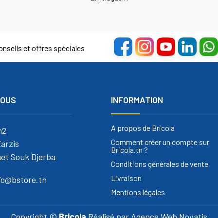
nseils et offres spéciales
NOUS
INFORMATION
A propos de Bricola
m2
Comment créer un compte sur
arzis
Bricola.tn ?
et Souk Djerba
Conditions générales de vente
Livraison
nfo@bstore.tn
Mentions légales
Copyright ©
Bricola
Réalisé par
Agence Web Novatis