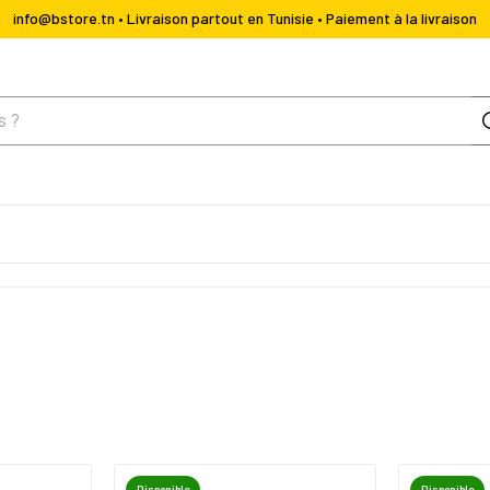
info@bstore.tn • Livraison partout en Tunisie • Paiement à la livraison
Disponible
Disponible