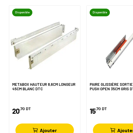
Disponible
Disponible
METABOX HAUTEUR 8,6CM LONGEUR
PAIRE GLISSIÈRE SORTI
45CM BLANC DTC
PUSH OPEN 35CM GRIS D
,70
DT
,70
DT
20
15
Ajouter
Ajoute