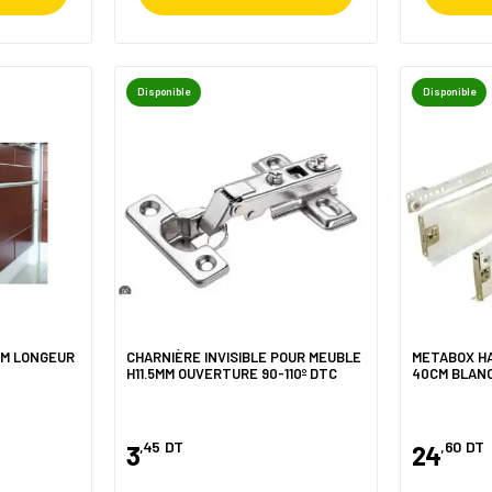
Disponible
Disponible
CM LONGEUR
CHARNIÈRE INVISIBLE POUR MEUBLE
METABOX H
H11.5MM OUVERTURE 90-110º DTC
40CM BLAN
,45
DT
,60
DT
3
24