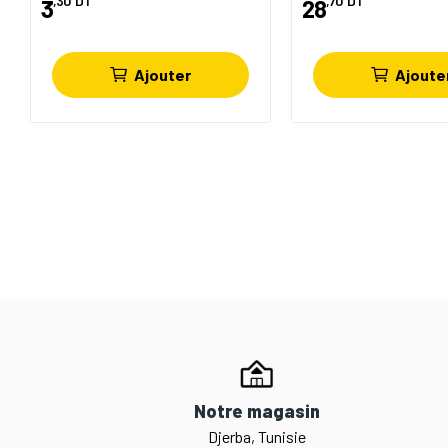
,30
DT
,70
DT
3
28
Ajouter
Ajoute
Notre magasin
Djerba, Tunisie