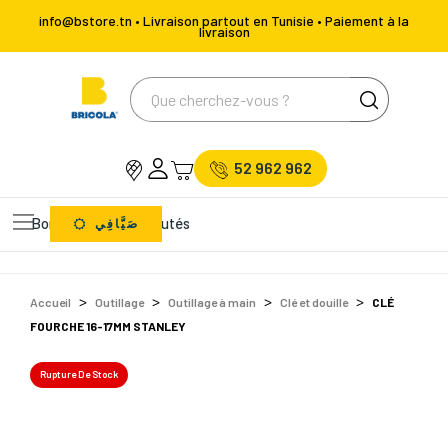
info@bstore.tn • Livraison partout en Tunisie • Paiement à la
livraison
52 962 962
Bons Plans
Nouveautés
صَيَّافِي
Accueil
Outillage
Outillage à main
Clé et douille
CLÉ
FOURCHE 16-17MM STANLEY
Rupture De Stock