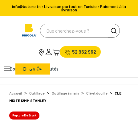
info@bstore.tn • Livraison partout en Tunisie • Paiement à la
livraison
52 962 962
Bons Plans
Nouveautés
صَيَّافِي
Accueil
Outillage
Outillage à main
Clé et douille
CLE
MIXTE 12MM STANLEY
Rupture De Stock