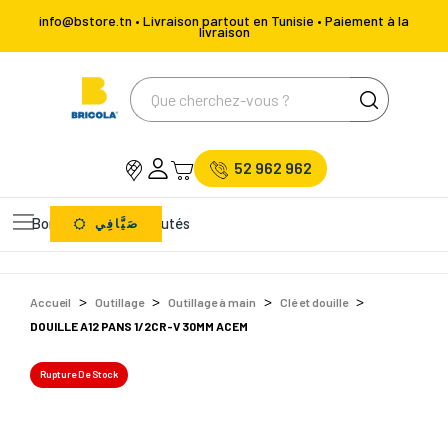
info@bstore.tn • Livraison partout en Tunisie • Paiement à la
livraison
52 962 962
Bons Plans
Nouveautés
صَيَّافِي
Accueil
Outillage
Outillage à main
Clé et douille
DOUILLE A12 PANS 1/2CR-V 30MM ACEM
Rupture De Stock