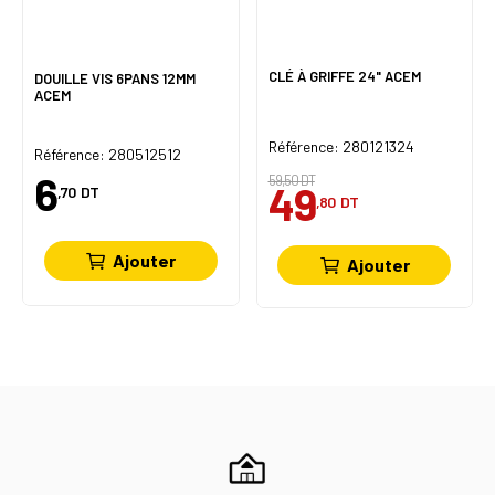
CLÉ À GRIFFE 24" ACEM
DOUILLE VIS 6PANS 12MM
ACEM
Référence: 280121324
Référence: 280512512
6
59,50 DT
49
,70
DT
,80
DT
Ajouter
Ajouter