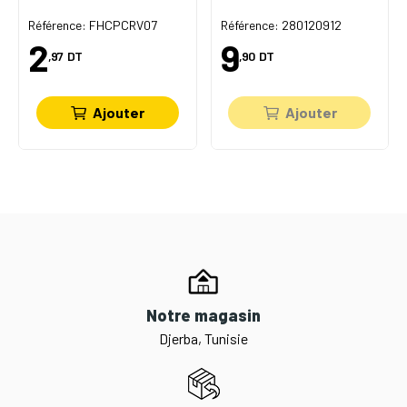
Référence: FHCPCRV07
Référence: 280120912
2
9
,97
DT
,90
DT
Ajouter
Ajouter
Notre magasin
Djerba, Tunisie