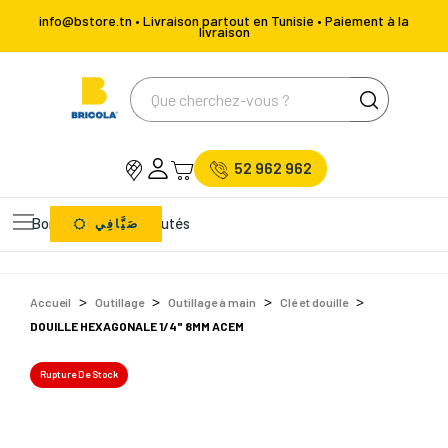
info@bstore.tn • Livraison partout en Tunisie • Paiement à la
livraison
52 962 962
Bons Plans
Nouveautés
صَيَّافِي
Accueil
Outillage
Outillage à main
Clé et douille
DOUILLE HEXAGONALE 1/4" 8MM ACEM
Rupture De Stock