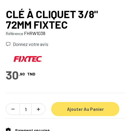
CLÉ À CLIQUET 3/8"
72MM FIXTEC
FHRW1038
Référence
Donnez votre avis
30
,90
TND
Ajouter Au Panier
Paiement sécurisé