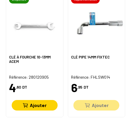
CLÉ À FOURCHE 10-13MM
CLÉ PIPE 14MM FIXTEC
ACEM
Référence: 280120905
Référence: FHLSW014
4
6
,60
DT
,95
DT
Ajouter
Ajouter