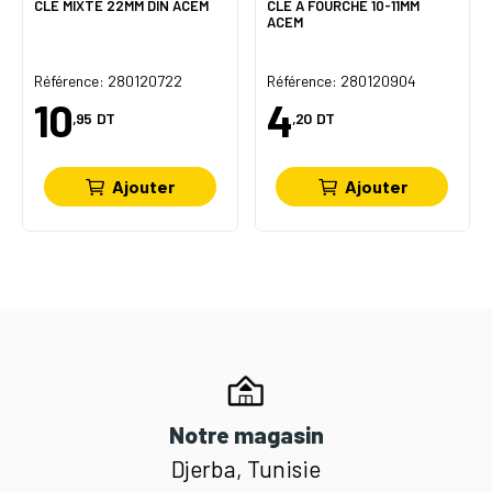
CLÉ MIXTE 22MM DIN ACEM
CLÉ À FOURCHE 10-11MM
ACEM
Référence: 280120722
Référence: 280120904
10
4
,95
DT
,20
DT
Ajouter
Ajouter
Notre magasin
Djerba, Tunisie