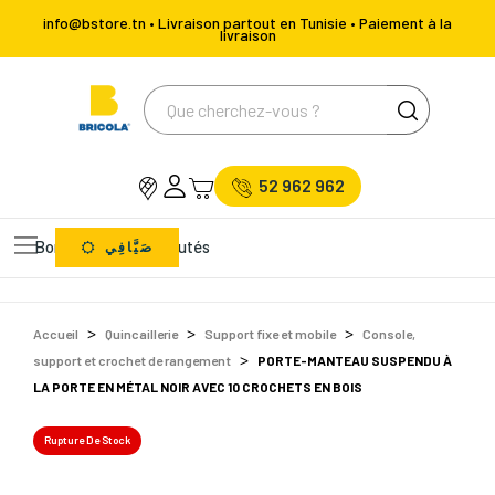
info@bstore.tn • Livraison partout en Tunisie • Paiement à la
livraison
52 962 962
Bons Plans
Nouveautés
صَيَّافِي
Accueil
Quincaillerie
Support fixe et mobile
Console,
support et crochet de rangement
PORTE-MANTEAU SUSPENDU À
LA PORTE EN MÉTAL NOIR AVEC 10 CROCHETS EN BOIS
Rupture De Stock