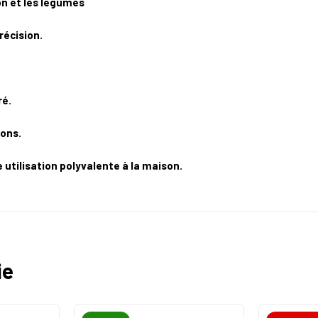
son et les légumes
récision.
ré.
ions.
utilisation polyvalente à la maison.
ie