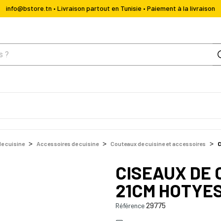
info@bstore.tn • Livraison partout en Tunisie • Paiement à la livraison
de cuisine
Accessoires de cuisine
Couteaux de cuisine et accessoires
C
CISEAUX DE 
21CM HOTYE
29775
Référence