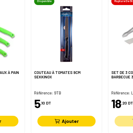
Disponible
Rupture De S
AUX À PAIN
COUTEAU À TOMATES 9CM
SET DE 3 C
SEKKINOX
BARBECUE 
Référence: 9TB
Référence:
5
18
,10
DT
,20
DT
r
Ajouter