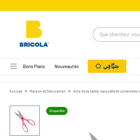
صَيَّافِي
Bons Plans
Nouveautés
Accueil
Maison et Décoration
Arts de la table, vaisselle et ustensiles 
Disponible