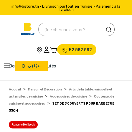
info@bstore.tn • Livraison partout en Tunisie • Paiement à la
livraison
52 962 962
Bons Plans
Nouveautés
صَيَّافِي
Accueil
Maison et Décoration
Arts de la table, vaisselle et
ustensiles de cuisine
Accessoires de cuisine
Couteaux de
cuisine et accessoires
SET DE 3 COUVERTS POUR BARBECUE
33CM
Rupture De Stock