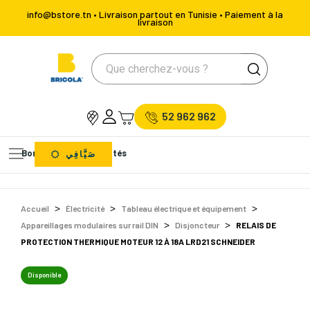
info@bstore.tn • Livraison partout en Tunisie • Paiement à la
livraison
52 962 962
Bons Plans
Nouveautés
صَيَّافِي
Accueil
Électricité
Tableau électrique et équipement
Appareillages modulaires sur rail DIN
Disjoncteur
RELAIS DE
PROTECTION THERMIQUE MOTEUR 12 À 18A LRD21 SCHNEIDER
Disponible